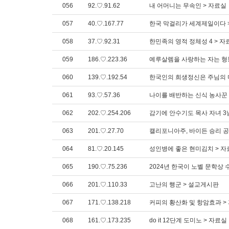
056
92.♡.91.62
내 어머니는 무속인 > 자료실
057
40.♡.167.77
한국 막걸리가 세계제일이다 
058
37.♡.92.31
한민족의 영적 정체성 4 > 자
059
186.♡.223.36
예루살렘을 사랑하는 자는 형
060
139.♡.192.54
한국인의 희생정신은 주님의 
061
93.♡.57.36
나이를 배반하는 신식 농사꾼 [
062
202.♡.254.206
감기에 안수기도 목사 자녀 3
063
201.♡.27.70
캘리포니아주, 바이든 승리 공식
064
81.♡.20.145
성인병에 좋은 현미김치 > 자
065
190.♡.75.236
2024년 한국이 노벨 문학상 
066
201.♡.110.33
고난의 행군 > 설교게시판
067
171.♡.138.218
커피의 황산화 및 항암효과 >
068
161.♡.173.235
do it 12단계 도미노 > 자료실