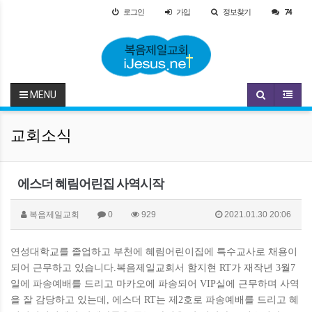
로그인
가입
정보찾기
74
MENU
교회소식
에스더 혜림어린집 사역시작
복음제일교회
0
929
2021.01.30 20:06
연성대학교를 졸업하고 부천에 혜림어린이집에 특수교사로 채용이
되어 근무하고 있습니다.복음제일교회서 함지현 RT가 재작년 3월7
일에 파송예배를 드리고 마카오에 파송되어 VIP실에 근무하며 사역
을 잘 감당하고 있는데, 에스더 RT는 제2호로 파송예배를 드리고 혜