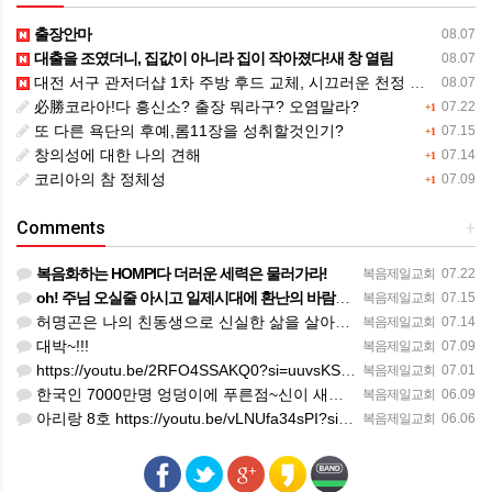
출장안마
08.07
대출을 조였더니, 집값이 아니라 집이 작아졌다!새 창 열림
08.07
대전 서구 관저더샵 1차 주방 후드 교체, 시끄러운 천정 모터 분리 작업까지 완벽하게!새 창 열림
08.07
必勝코라아!다 흥신소? 출장 뭐라구? 오염말라?
07.22
+1
또 다른 욕단의 후예,롬11장을 성취할것인기?
07.15
+1
창의성에 대한 나의 견해
07.14
+1
코리아의 참 정체성
07.09
+1
Comments
+
복음화하는 HOMPI다 더러운 세력은 물러가라!
복음제일교회
07.22
oh! 주님 오실줄 아시고 일제시대에 환난의 바람을 불어 러시아의 한지역에서 중앙아시아로 89녆 출애굽의 역…
복음제일교회
07.15
허명곤은 나의 친동생으로 신실한 삶을 살아가고 있다. 한 편의 노래가 대중화 하지 않았을지라도 독일인들의 소…
복음제일교회
07.14
대박~!!!
복음제일교회
07.09
https://youtu.be/2RFO4SSAKQ0?si=uuvsKScwWixxlzg8(김정호교수 보고)
복음제일교회
07.01
한국인 7000만명 엉덩이에 푸른점~신이 새겨준 화인(火印)을 새겨준 한국인의 엉덩이에 새겨진 화인이었다.
복음제일교회
06.09
아리랑 8호 https://youtu.be/vLNUfa34sPI?si=H5SLK_1iJPxSRBQa
복음제일교회
06.06