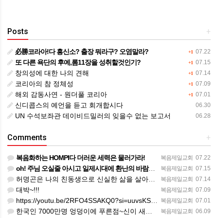
Posts
+
必勝코라아!다 흥신소? 출장 뭐라구? 오염말라?
07.22
+1
또 다른 욕단의 후예,롬11장을 성취할것인기?
07.15
+1
창의성에 대한 나의 견해
07.14
+1
코리아의 참 정체성
07.09
+1
해외 감동사연 - 원더풀 코리아
07.01
+1
신디콥스의 예언을 듣고 회개합시다
06.30
UN 수석보좌관 데이비드밀러의 잊을수 없는 보고서
06.28
Comments
+
복음화하는 HOMPI다 더러운 세력은 물러가라!
복음제일교회
07.22
oh! 주님 오실줄 아시고 일제시대에 환난의 바람을 불어 러시아의 한지역에서 중앙아시아로 89년 출애굽의 역…
복음제일교회
07.15
허명곤은 나의 친동생으로 신실한 삶을 살아가고 있다. 한 편의 노래가 대중화 하지 않았을지라도 독일인들의 소…
복음제일교회
07.14
대박~!!!
복음제일교회
07.09
https://youtu.be/2RFO4SSAKQ0?si=uuvsKScwWixxlzg8(김정호교수 보고)
복음제일교회
07.01
한국인 7000만명 엉덩이에 푸른점~신이 새겨준 화인(火印)을 새겨준 한국인의 엉덩이에 새겨진 화인이었다.
복음제일교회
06.09