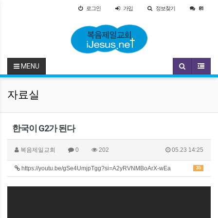
로그인
가입
정보찾기
81
MENU
자료실
한국이 G2가 된다
복음제일교회
0
202
05.23 14:25
https://youtu.be/gSe4UmjpTgg?si=A2yRVNMBoArX-wEa
35