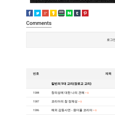
https://youtu.be/fIrY6WODqbY?si=eivDM
Comments
로그인
번호
제목
칼빈의 5대 교리(장로교 교리)
창의성에 대한 나의 견해
1588
+
1
코리아의 참 정체성
1587
+
1
해외 감동사연 - 원더풀 코리아
1586
+
1