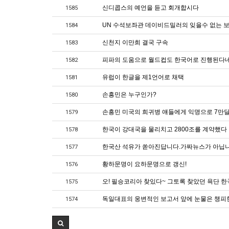
신디콥스의 예언을 듣고 회개합시다
1585
UN 수석보좌관 데이비드밀러의 잊을수 없는 
1584
신천지 이만희 결국 구속
1583
피파의 도움으로 월드컵도 한국어로 진행된다
1582
유럽이 한글을 제1언어로 채택
1581
손흥민은 누구인가?
1580
손흥민 미국의 희귀병 얘들에게 익명으로 7만
1579
한국이 강대국을 물리치고 2800조를 계약했다
1578
한국산 석유가 쏟아진답니다.가짜뉴스가 아닙
1577
황하문명이 요하문명으로 갱신!
1576
오! 필승코리아 찾있다~ 그토록 찾았던 욕단 
1575
독일대표의 웅변적인 보고서 앞에 눈물은 챙
1574