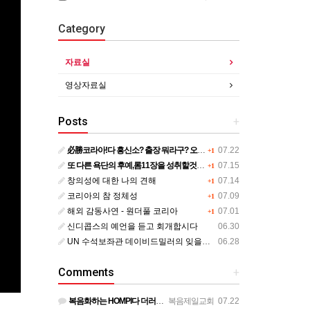
Category
자료실
영상자료실
Posts
+
必勝코라아!다 흥신소? 출장 뭐라구? 오염말라?
07.22
+1
또 다른 욕단의 후예,롬11장을 성취할것인기?
07.15
+1
창의성에 대한 나의 견해
07.14
+1
코리아의 참 정체성
07.09
+1
해외 감동사연 - 원더풀 코리아
07.01
+1
신디콥스의 예언을 듣고 회개합시다
06.30
UN 수석보좌관 데이비드밀러의 잊을수 없는 보고서
06.28
Comments
+
복음화하는 HOMPI다 더러운 세력은 물러가라!
복음제일교회
07.22