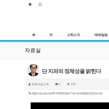
교회소개
예배/말씀
자료실
단 지파의 정체성을 밝힌다
복음제일교회
0
196
https://youtu.be/fIrY6WODqbY?si=eivDMpE6Q10zi-Kv