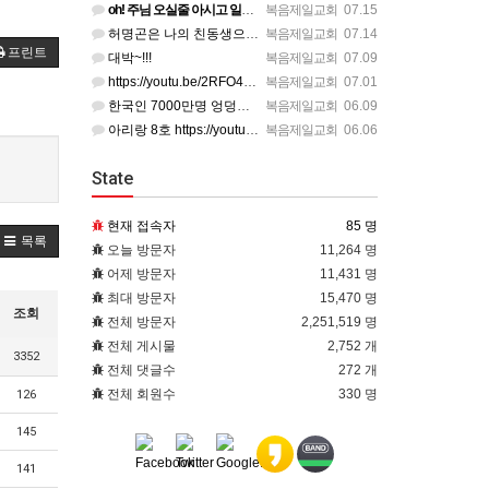
oh! 주님 오실줄 아시고 일제시대에 환난의 바람을 불어 러시아의 한지역에서 중앙아시아로 89년 출애굽의 역…
복음제일교회
07.15
허명곤은 나의 친동생으로 신실한 삶을 살아가고 있다. 한 편의 노래가 대중화 하지 않았을지라도 독일인들의 소…
복음제일교회
07.14
프린트
대박~!!!
복음제일교회
07.09
https://youtu.be/2RFO4SSAKQ0?si=uuvsKScwWixxlzg8(김정호교수 보고)
복음제일교회
07.01
한국인 7000만명 엉덩이에 푸른점~신이 새겨준 화인(火印)을 새겨준 한국인의 엉덩이에 새겨진 화인이었다.
복음제일교회
06.09
아리랑 8호 https://youtu.be/vLNUfa34sPI?si=H5SLK_1iJPxSRBQa
복음제일교회
06.06
State
현재 접속자
85 명
목록
오늘 방문자
11,264 명
어제 방문자
11,431 명
최대 방문자
15,470 명
조회
전체 방문자
2,251,519 명
전체 게시물
2,752 개
3352
전체 댓글수
272 개
전체 회원수
330 명
126
145
141