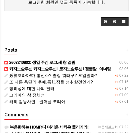
로그인한 회원만 댓글 등록이 가능합니다.
Posts
+
2607240802: 생일 주간 로그.새 창 열림
08.06
카지노솔루션 카지노솔루션 l 토지노솔루션 l 정품알 l 아너링크 l 홀덤솔루션 ㅣ새로솔루션 l 성피전용
08.06
必勝코라아!다 흥신소? 출장 뭐라구? 오염말라?
07.22
+1
또 다른 욕단의 후예,롬11장을 성취할것인기?
07.15
+1
창의성에 대한 나의 견해
07.14
+1
코리아의 참 정체성
07.09
+1
해외 감동사연 - 원더풀 코리아
07.01
+1
Comments
+
복음화하는 HOMPI다 더러운 세력은 물러가라!
복음제일교회
07.22