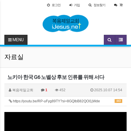
로그인
가입
정보찾기
72
MENU
자료실
노키아 한국 G6 노벨상 후보 인류를 위해 서다
복음제일교회
1
452
2025.10.07 14:54
https://youtu.be/RP-uFyg89TY?si=8GQIbB82QOI1jWde
443