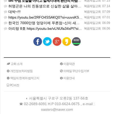
oh! 주님 오실줄 아시고 일제시대에 환난의 바람을 불어 러시아의 한지역에서 중앙아시아로 89녆 출애굽의 역…
복음제일교회
07.15
허명곤은 나의 친동생으로 신실한 삶을 살아가고 있다. 한 편의 노래가 대중화 하지 않았을지라도 독일인들의 소…
복음제일교회
07.14
대박~!!!
복음제일교회
07.09
https://youtu.be/2RFO4SSAKQ0?si=uuvsKScwWixxlzg8(김정호교수 보고)
복음제일교회
07.01
한국인 7000만명 엉덩이에 푸른점~신이 새겨준 화인(火印)을 새겨준 한국인의 엉덩이에 새겨진 화인이었다.
복음제일교회
06.09
아리랑 8호 https://youtu.be/vLNUfa34sPI?si=H5SLK_1iJPxSRBQa
복음제일교회
06.06
교회 소개
이용약관
개인정보처리방침
이메일 무단수집거부
책임의 한계와 법적고지
이용안내
PC버전
◐ 서울특별시 구로구 오류2동 137-56호
☎ 02-2689-6091 H.P 010-6624-0675 , e-mail :
oasisro@naver.com