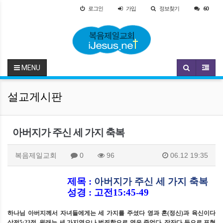
로그인
가입
정보찾기
60
MENU
설교게시판
아버지가 주신 세 가지 축복
복음제일교회
0
96
06.12 19:35
제목
:
아버지가 주신 세 가지 축복
성경
:
고전
15:45-49
하나님 아버지께서 자녀들에게는 세 가지를 주셨다 영과 혼
(
정신
)
과 육신이다
살전
5:23
절
.
원래는 세 가지였으나 범죄함으로 영은 죽었다
.
잠잔다 등으로 표현