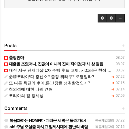
Posts
+
출장안마
08.07
대출을 조였더니, 집값이 아니라 집이 작아졌다!새 창 열림
08.07
대전 서구 관저더샵 1차 주방 후드 교체, 시끄러운 천정 모터 분리 작업까지 완벽하게!새 창 열림
08.07
必勝코라아!다 흥신소? 출장 뭐라구? 오염말라?
07.22
+1
또 다른 욕단의 후예,롬11장을 성취할것인기?
07.15
+1
창의성에 대한 나의 견해
07.14
+1
코리아의 참 정체성
07.09
+1
Comments
+
복음화하는 HOMPI다 더러운 세력은 물러가라!
복음제일교회
07.22
oh! 주님 오실줄 아시고 일제시대에 환난의 바람을 불어 러시아의 한지역에서 중앙아시아로 89녆 출애굽의 역…
복음제일교회
07.15