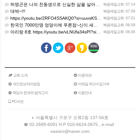
허명곤은 나의 친동생으로 신실한 삶을 살아가고 있다. 한 편의 노래가 대중화 하지 않았을지라도 독일인들의 소…
복음제일교회
07.14
대박~!!!
복음제일교회
07.09
https://youtu.be/2RFO4SSAKQ0?si=uuvsKScwWixxlzg8(김정호교수 보고)
복음제일교회
07.01
한국인 7000만명 엉덩이에 푸른점~신이 새겨준 화인(火印)을 새겨준 한국인의 엉덩이에 새겨진 화인이었다.
복음제일교회
06.09
아리랑 8호 https://youtu.be/vLNUfa34sPI?si=H5SLK_1iJPxSRBQa
복음제일교회
06.06
교회 소개
이용약관
개인정보처리방침
이메일 무단수집거부
책임의 한계와 법적고지
이용안내
PC버전
◐ 서울특별시 구로구 오류2동 137-56호
☎ 02-2689-6091 H.P 010-6624-0675 , e-mail :
oasisro@naver.com