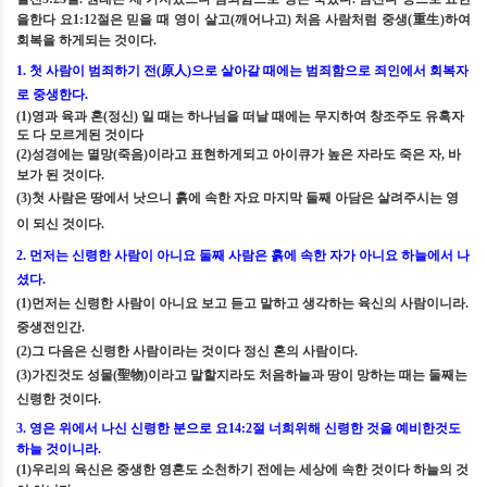
을한다 요
1:12
절은 믿을 때 영이 살고
(
깨어나고
)
처음 사람처럼 중생
(
重生
)
하여
회복을 하게되는 것이다
.
1.
첫 사람이 범죄하기 전
(
原人
)
으로 살아갈 때에는 범죄함으로 죄인에서 회복자
로 중생한다
.
(1)
영과 육과 혼
(
정신
)
일 때는 하나님을 떠날 때에는 무지하여 창조주도 유혹자
도 다 모르게된 것이다
(2)
성경에는 멸망
(
죽음
)
이라고 표현하게되고 아이큐가 높은 자라도 죽은 자
,
바
보가 된 것이다
.
(3)
첫 사람은 땅에서 낫으니 흙에 속한 자요 마지막 둘째 아담은 살려주시는 영
이 되신 것이다
.
2.
먼저는 신령한 사람이 아니요 둘째 사람은 흙에 속한 자가 아니요 하늘에서 나
셨다
.
(1)
먼저는 신령한 사람이 아니요 보고 듣고 말하고 생각하는 육신의 사람이니라
.
중생전인간
.
(2)
그 다음은 신령한 사람이라는 것이다 정신 혼의 사람이다
.
(3)
가진것도 성물
(
聖物
)
이라고 말할지라도 처음하늘과 땅이 망하는 때는 둘째는
신령한 것이다
.
3.
영은 위에서 나신 신령한 분으로 요
14:2
절 너희위해 신령한 것을 예비한것도
하늘 것이니라
.
(1)
우리의 육신은 중생한 영혼도 소천하기 전에는 세상에 속한 것이다 하늘의 것