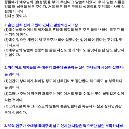
종들에게 예수님의 영
(
성령
)
을 부어 주신다고 말씀하시었다
.
우리 믿는 자들은
믿을 때 성령을 받은 것이다
.
처음 받은 영은 구원의 성령이요 두 번째는 사역 성
령
(
행
2:)
이되
신다는 것이다
.
1.
혼인 잔치 집에 구원이 있다고 말씀하신다
. 2
장
(1)
예수님도 어머니도 제자들도 혼례에 청함을 받은 것은 물이 변하여 포두주 되
는 기적이 된다
.
(2)
예수 믿으면 개인이 새 포도주가 되어 살맛나는 삶이 되어 진다는 것이다
.
맛
이 다르다
.
(3)
예수님의 말씀에 순종하는 삶은 자신도 종이 되어도 살맛나는 삶 남도 살맛나
는 삶이다
.
2.
마리아도 제자들도 주 예수의 말씀에 순종하는 삶이 하나님과 세상이 삶맛 나
는 것이다
.
(1)
인간이 상다리가 휘어질 정도의 산해진미로 장만한다 하드래도 늘 부족하다
는 것이다
.
(2)
그러나 주님이 마련한 포도주는 어디에서도 맛볼 수 없는 맛이 꿀맛같은 삶이
라는 것이다
.
(3)
그러므로 예수 그리스도의 말씀에 순종만한다면 죽은자가 살고 실패인것같
은데 성공이다
.
3. 80
억 인구가 오대양 육대주에 살고 있지만 사람은 떡으로만 살면 부족하나 예