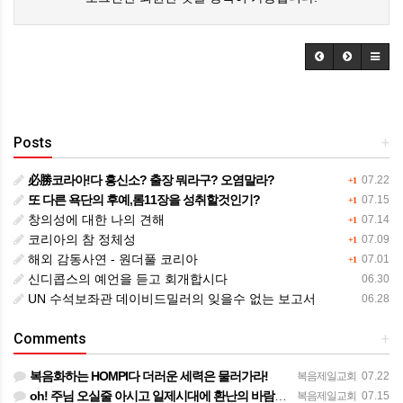
Posts
+
必勝코라아!다 흥신소? 출장 뭐라구? 오염말라?
07.22
+1
또 다른 욕단의 후예,롬11장을 성취할것인기?
07.15
+1
창의성에 대한 나의 견해
07.14
+1
코리아의 참 정체성
07.09
+1
해외 감동사연 - 원더풀 코리아
07.01
+1
신디콥스의 예언을 듣고 회개합시다
06.30
UN 수석보좌관 데이비드밀러의 잊을수 없는 보고서
06.28
Comments
+
복음화하는 HOMPI다 더러운 세력은 물러가라!
복음제일교회
07.22
oh! 주님 오실줄 아시고 일제시대에 환난의 바람을 불어 러시아의 한지역에서 중앙아시아로 89녆 출애굽의 역…
복음제일교회
07.15