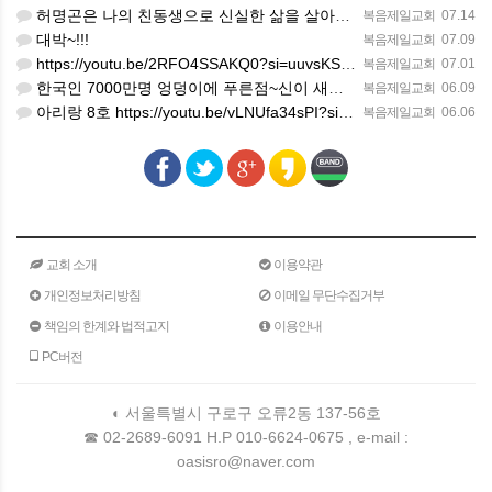
허명곤은 나의 친동생으로 신실한 삶을 살아가고 있다. 한 편의 노래가 대중화 하지 않았을지라도 독일인들의 소…
복음제일교회
07.14
대박~!!!
복음제일교회
07.09
https://youtu.be/2RFO4SSAKQ0?si=uuvsKScwWixxlzg8(김정호교수 보고)
복음제일교회
07.01
한국인 7000만명 엉덩이에 푸른점~신이 새겨준 화인(火印)을 새겨준 한국인의 엉덩이에 새겨진 화인이었다.
복음제일교회
06.09
아리랑 8호 https://youtu.be/vLNUfa34sPI?si=H5SLK_1iJPxSRBQa
복음제일교회
06.06
교회 소개
이용약관
개인정보처리방침
이메일 무단수집거부
책임의 한계와 법적고지
이용안내
PC버전
◐ 서울특별시 구로구 오류2동 137-56호
☎ 02-2689-6091 H.P 010-6624-0675 , e-mail :
oasisro@naver.com