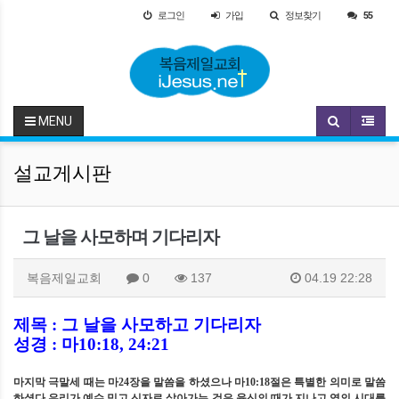
로그인
가입
정보찾기
55
MENU
설교게시판
그 날을 사모하며 기다리자
복음제일교회
0
137
04.19 22:28
제목
:
그 날을 사모하고 기다리자
성경
:
마
10:18, 24:21
마지막 극말세 때는 마
24
장을 말씀을 하셨으나 마
10:18
절은 특별한 의미로 말씀
하셨다 우리가 예수 믿고 신자로 살아가는 것은 육신의 때가 지나고 영의 시대를