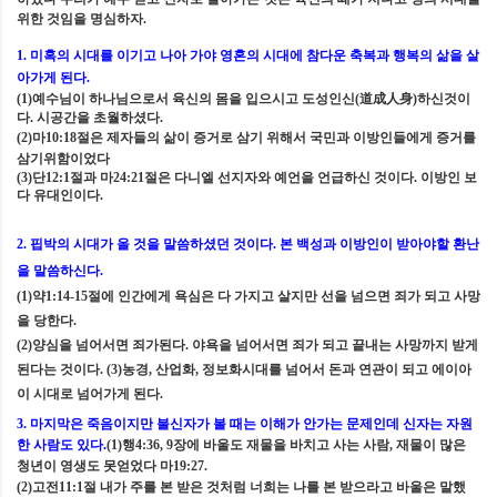
위한 것임을 명심하자
.
1.
미혹의 시대를 이기고 나아 가야 영혼의 시대에 참다운 축복과 행복의 삶을 살
아가게 된다
.
(1)
예수님이 하나님으로서 육신의 몸을 입으시고 도성인신
(
道成人身
)
하신것이
다
.
시공간을 초월하셨다
.
(2)
마
10:18
절은 제자들의 삶이 증거로 삼기 위해서 국민과 이방인들에게 증거를
삼기위함이었다
(3)
단
12:1
절과 마
24:21
절은 다니엘 선지자와 예언을 언급하신 것이다
.
이방인 보
다 유대인이다
.
2.
핍박의 시대가 올 것을 말씀하셨던 것이다
.
본 백성과 이방인이 받아야할 환난
을 말씀하신다
.
(1)
약
1:14-15
절에 인간에게 욕심은 다 가지고 살지만 선을 넘으면 죄가 되고 사망
을 당한다
.
(2)
양심을 넘어서면 죄가된다
.
야욕을 넘어서면 죄가 되고 끝내는 사망까지 받게
된다는 것이다
.
(3)
농경
,
산업화
,
정보화시대를 넘어서 돈과 연관이 되고 에이아
이 시대로 넘어가게 된다
.
3.
마지막은 죽음이지만 불신자가 볼 때는 이해가 안가는 문제인데 신자는 자원
한 사람도 있다
.
(1)
행
4:36, 9
장에 바울도 재물을 바치고 사는 사람
,
재물이 많은
청년이 영생도 못얻었다
마
19:27.
(2)
고전
11:1
절 내가 주를 본 받은 것처럼 너희는 나를 본 받으라고 바울은 말했