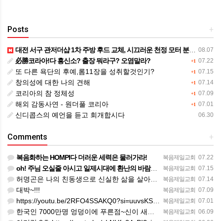
Posts
+
대전 서구 관저더샵 1차 주방 후드 교체, 시끄러운 천정 모터 분리 작업까지 완벽하게!새 창 열림
08.07
必勝코라아!다 흥신소? 출장 뭐라구? 오염말라?
07.22
+1
또 다른 욕단의 후예,롬11장을 성취할것인기?
07.15
+1
창의성에 대한 나의 견해
07.14
+1
코리아의 참 정체성
07.09
+1
해외 감동사연 - 원더풀 코리아
07.01
+1
신디콥스의 예언을 듣고 회개합시다
06.30
Comments
+
복음화하는 HOMPI다 더러운 세력은 물러가라!
복음제일교회
07.22
oh! 주님 오실줄 아시고 일제시대에 환난의 바람을 불어 러시아의 한지역에서 중앙아시아로 89녆 출애굽의 역…
복음제일교회
07.15
허명곤은 나의 친동생으로 신실한 삶을 살아가고 있다. 한 편의 노래가 대중화 하지 않았을지라도 독일인들의 소…
복음제일교회
07.14
대박~!!!
복음제일교회
07.09
https://youtu.be/2RFO4SSAKQ0?si=uuvsKScwWixxlzg8(김정호교수 보고)
복음제일교회
07.01
한국인 7000만명 엉덩이에 푸른점~신이 새겨준 화인(火印)을 새겨준 한국인의 엉덩이에 새겨진 화인이었다.
복음제일교회
06.09