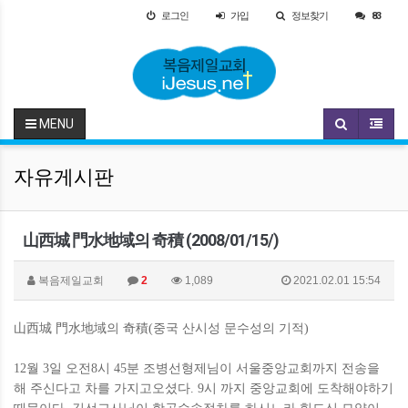
로그인
가입
정보찾기
83
MENU
자유게시판
山西城 門水地域의 奇積 (2008/01/15/)
복음제일교회
2
1,089
2021.02.01 15:54
山西城 門水地域의 奇積(중국 산시성 문수성의 기적)
12월 3일 오전8시 45분 조병선형제님이 서울중앙교회까지 전송을
해 주신다고 차를 가지고오셨다. 9시 까지 중앙교회에 도착해야하기