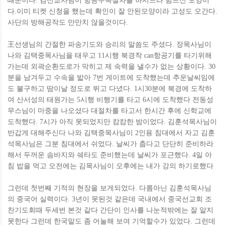
때문이다. 김선교사님이 항공수속절차를 하시느라 힘드신 모양이
다.이미 티켓 신청을 했는데 확인이 잘 안된모양이라 고성도 오간다.
사단의 방해공작도 만만치 않을것이다.
王선생님의 간절한 파송기도와 승리의 말씀도 주셨다. 장목사님이
나와 김택중목사님을 태우고 11시행 북경착 can항공기를 타기위해
가는데 외곽순환도로가 막히고 제 속력을 낼수가 없는 상황이다. 30
분을 남겨두고 수속을 밟아 7번 게이트에 도착했는데 추운날씨임에
도 불구하고 땀이날 정도로 뛰고 다녔다. 1시30분에 북경에 도착하
여 산서성의 태원가는 5시행 비행기를 타고 6시에 도착했다 전동성
무스님이 마중을 나오셨다 대절차를 타고서 한시간 후에 신학교에
도착했다. 7시가 아직 못되었지만 캄캄한 밤이었다. 김훈석목사님이
반갑게 대해주신다 나와 김택중목사님이 2인용 침대에서 자고 김훈
석목사님은 그분 침대에서 쉬었다. 날씨가 춥다고 단단히 준비하라
해서 두꺼운 솜바지와 쉐타도 준비했는데 날씨가 포근했다. 4일 아
침 밥을 먹고 오전에는 김목사님이 오후에는 내가 강의 하기로했다
그런데 첫번째 기적의 현장을 보게되었다. 다름아닌 김훈석목사님
의 중국어 실력이다. 3년이 못된것 같은데 국내에서 중국선교회 조
찬기도회때 두세번 본것 같다 간단이 인사를 나눈적밖에는 잘 알지
못한다 그런데 한국말도 좀 어눌해 보여 기억할수가 있었다. 그런데