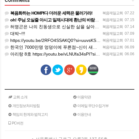
Comments
+
복음화하는 HOMPI다 더러운 세력은 물러가라!
복음제일교회
07.22
oh! 주님 오실줄 아시고 일제시대에 환난의 바람을 불어 러시아의 한지역에서 중앙아시아로 89년 출애굽의 역…
복음제일교회
07.15
허명곤은 나의 친동생으로 신실한 삶을 살아가고 있다. 한 편의 노래가 대중화 하지 않았을지라도 독일인들의 소…
복음제일교회
07.14
대박~!!!
복음제일교회
07.09
https://youtu.be/2RFO4SSAKQ0?si=uuvsKScwWixxlzg8(김정호교수 보고)
복음제일교회
07.01
한국인 7000만명 엉덩이에 푸른점~신이 새겨준 화인(火印)을 새겨준 한국인의 엉덩이에 새겨진 화인이었다.
복음제일교회
06.09
아리랑 8호 https://youtu.be/vLNUfa34sPI?si=H5SLK_1iJPxSRBQa
복음제일교회
06.06
교회 소개
이용약관
개인정보처리방침
이메일 무단수집거부
책임의 한계와 법적고지
이용안내
PC버전