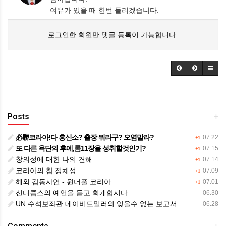
여유가 있을 때 한번 들리겠습니다.
로그인한 회원만 댓글 등록이 가능합니다.
Posts
+
必勝코라아!다 흥신소? 출장 뭐라구? 오염말라?
07.22
+1
또 다른 욕단의 후예,롬11장을 성취할것인기?
07.15
+1
창의성에 대한 나의 견해
07.14
+1
코리아의 참 정체성
07.09
+1
해외 감동사연 - 원더풀 코리아
07.01
+1
신디콥스의 예언을 듣고 회개합시다
06.30
UN 수석보좌관 데이비드밀러의 잊을수 없는 보고서
06.28