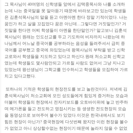
그 목사님이 40여명의 신학생들 앞에서 김택중목사와 나를 소개하
는데 나는 중국말을 못 알아듣기 때문에 바라보고만 있는데 학생들
은 김훈석목사님의 말을 듣고 아멘아멘 한다 정말 기적이었다. 나는
꿈인가 하고 살을 꼬집었다 꿈은 아닌데...그렇다면 거짓말인가? 거
짓말을 한다면 어찌 학생들이 아멘을 한단말인가? 알고보니 김훈석
목사님이 원래는 인도선교를 두고 기도하여 비자까지 나왔는데 하
나님께서 어느날 중국어를 공부하라는 음성을 들려주셔서 급히 중
국어를 공부했고 중국에 와있었는데 왕목사님의 부탁을 받고 신학
교로와서 학생들을 지도하고 있다고 하신다.원래 처소교회 신학교
였는데 학생들도 몇사람안되고 가르칠 사람도 없어서 그냥 지나고
있었는데 왕선생님이 그학교를 인수하시고 학생들을 모집하여 가르
치고 있다고했다.
또하나의 기적은 학생들의 현장전도를 보고 놀란것이다. 저녁에 김
훈석목사님이 처소교회에 모인 성도들에게 힘있게 증거하는 모습과
더불어 학생들의 현장에서 전자키보드를 오토바이위에 놓고 반주하
며 메가폰을 들고 전도하고 영접시키는 등 생생한 전도현장의 모습
을 동영상으로 보여주어 볼수가 있었다.이것은 한국내에서도 보기
힘든 현장이 아닌가? 중국현장에 다섯번째 왔지만 이런 현장을 볼수
가 없었고 아니 상상할수없는 현장이기 때문에 놀라지 않을 수 없었