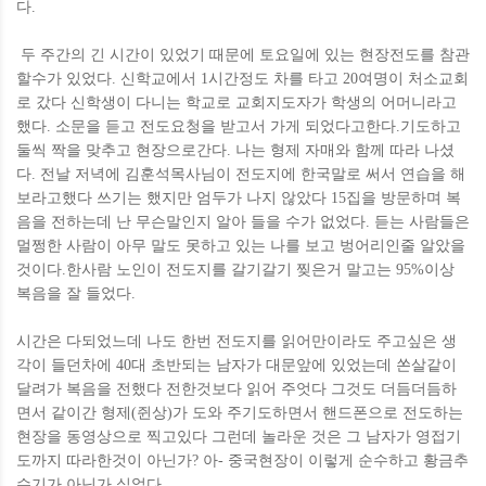
다.
두 주간의 긴 시간이 있었기 때문에 토요일에 있는 현장전도를 참관
할수가 있었다. 신학교에서 1시간정도 차를 타고 20여명이 처소교회
로 갔다 신학생이 다니는 학교로 교회지도자가 학생의 어머니라고
했다. 소문을 듣고 전도요청을 받고서 가게 되었다고한다.기도하고
둘씩 짝을 맞추고 현장으로간다. 나는 형제 자매와 함께 따라 나셨
다. 전날 저녁에 김훈석목사님이 전도지에 한국말로 써서 연습을 해
보라고했다 쓰기는 했지만 엄두가 나지 않았다 15집을 방문하며 복
음을 전하는데 난 무슨말인지 알아 들을 수가 없었다. 듣는 사람들은
멀쩡한 사람이 아무 말도 못하고 있는 나를 보고 벙어리인줄 알았을
것이다.한사람 노인이 전도지를 갈기갈기 찢은거 말고는 95%이상
복음을 잘 들었다.
시간은 다되었느데 나도 한번 전도지를 읽어만이라도 주고싶은 생
각이 들던차에 40대 초반되는 남자가 대문앞에 있었는데 쏜살같이
달려가 복음을 전했다 전한것보다 읽어 주엇다 그것도 더듬더듬하
면서 같이간 형제(쥔상)가 도와 주기도하면서 핸드폰으로 전도하는
현장을 동영상으로 찍고있다 그런데 놀라운 것은 그 남자가 영접기
도까지 따라한것이 아닌가? 아- 중국현장이 이렇게 순수하고 황금추
수기가 아닌가 싶었다.