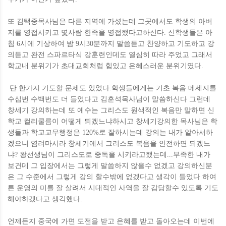
또 김택중목사님은 다른 지역에 가셨는데 그곳에서도 학생의 아버
지를 영접시키고 몇사람 한족을 영접했다고하신다. 신학생들은 아
침 6시에 기상하여 밤 9시30분까지 말씀듣고 찬양하고 기도하고 강
의듣고 완전 스파르타식 강훈련인데도 열심히 따라 주었고 그래서
학교내 분위기가 초대교회처럼 힘있고 은혜스러운 분위기였다.
단 한가지 기도할 문제도 있었다.학생들에게는 기초 복음 메세지를
수십번 수백번도 더 들었다고 김훈석목사님이 말씀하신다 그런데
창세기 강의하는데 또 예수는 그리스도 원색적인 복음만 말하면 신
학교 컬리쿨름이 어떻게 되겠느냐하시고 창세기강의한 목사님은 학
생들과 학교교무행정은 120%로 잘하시는데 강의는 내가 알아서하
겠으니 염려마시라 창세기에서 그리스도 복음을 안전하면 되겠느
냐? 왕선생님이 그리스도로 중독을 시키라고했는데...부족한 내가
보건데 그 입장에서는 그렇게 말씀하지 않을수 없겠고 강의하신분
은 그 수준에서 그렇게 강의 할수밖에 없겠다고 생각이 들었다 하여
튼 운영의 미를 잘 살려서 시대적인 사역을 잘 감당할수 있도록 기도
해야하겠다고 생각했다.
언제든지 중국에 가면 도전을 받고 은혜를 받고 돌아오는데 이번에