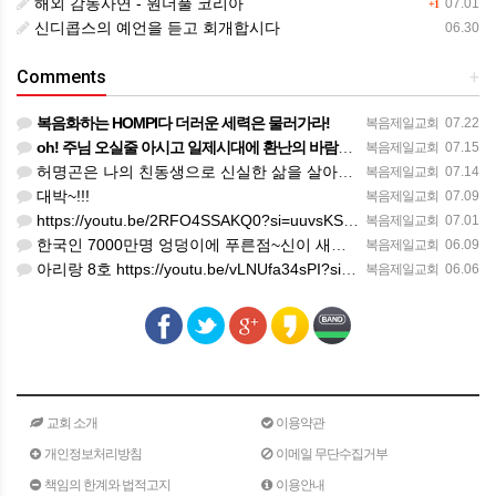
해외 감동사연 - 원더풀 코리아
07.01
+1
신디콥스의 예언을 듣고 회개합시다
06.30
Comments
+
복음화하는 HOMPI다 더러운 세력은 물러가라!
복음제일교회
07.22
oh! 주님 오실줄 아시고 일제시대에 환난의 바람을 불어 러시아의 한지역에서 중앙아시아로 89녆 출애굽의 역…
복음제일교회
07.15
허명곤은 나의 친동생으로 신실한 삶을 살아가고 있다. 한 편의 노래가 대중화 하지 않았을지라도 독일인들의 소…
복음제일교회
07.14
대박~!!!
복음제일교회
07.09
https://youtu.be/2RFO4SSAKQ0?si=uuvsKScwWixxlzg8(김정호교수 보고)
복음제일교회
07.01
한국인 7000만명 엉덩이에 푸른점~신이 새겨준 화인(火印)을 새겨준 한국인의 엉덩이에 새겨진 화인이었다.
복음제일교회
06.09
아리랑 8호 https://youtu.be/vLNUfa34sPI?si=H5SLK_1iJPxSRBQa
복음제일교회
06.06
교회 소개
이용약관
개인정보처리방침
이메일 무단수집거부
책임의 한계와 법적고지
이용안내