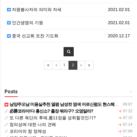
자원봉사자의 의미와 자세
2021.02.01
인간생명의 기원
2021.02.01
중국 선교회 조찬 기도회
2020.12.17
1
2
Posts
+
남양주오남 미용실추천 열펌 남성컷 염색 어르신펌도 현스헤어샵 진주아파트상가1층새 창 열림
08.07
必勝코라아!다 흥신소? 출장 뭐라구? 오염말라?
07.22
+1
또 다른 욕단의 후예,롬11장을 성취할것인기?
07.15
+1
창의성에 대한 나의 견해
07.14
+1
코리아의 참 정체성
07.09
+1